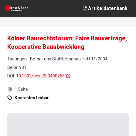
Artikeldatenbank
Kölner Baurechtsforum: Faire Bauverträge,
Kooperative Bauabwicklung
Tagungen
-
Beton- und Stahlbetonbau
Heft
11
/
2004
Seite
:
931
DOI
:
10.1002/best.200490258
1
Seite
Kostenlos lesbar