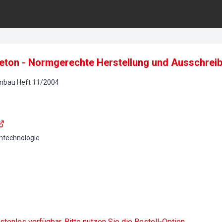
eton - Normgerechte Herstellung und Ausschrei
onbau
Heft
11
/
2004
ntechnologie
ostenlos verfügbar. Bitte nutzen Sie die Bestell-Option.