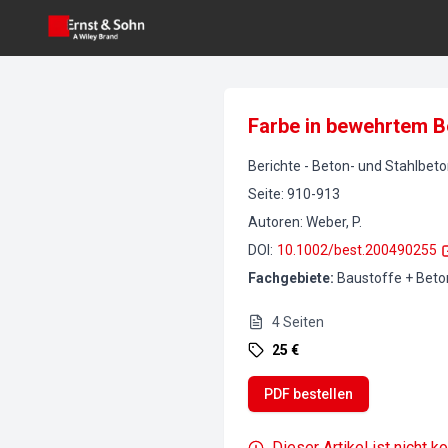
Farbe in bewehrtem B
Berichte
-
Beton- und Stahlbet
Seite
:
910-913
Autoren
:
Weber, P.
DOI
:
10.1002/best.200490255
Fachgebiete
:
Baustoffe + Beto
4
Seiten
25 €
PDF bestellen
Dieser Artikel ist nicht k