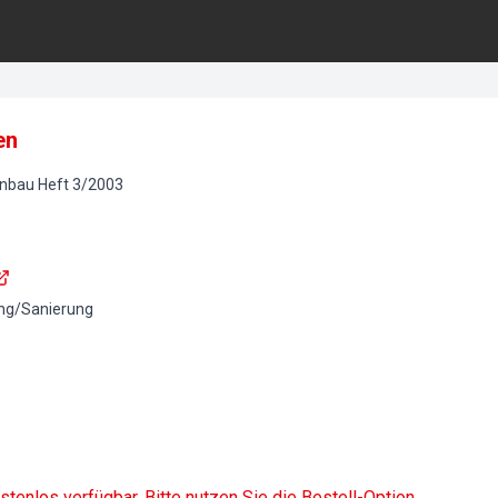
en
onbau
Heft
3
/
2003
ng/Sanierung
ostenlos verfügbar. Bitte nutzen Sie die Bestell-Option.