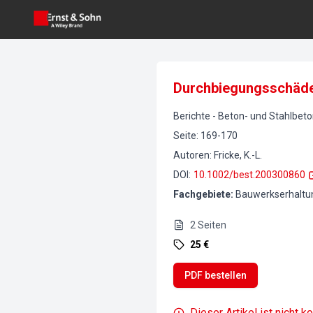
Durchbiegungsschäd
Berichte
-
Beton- und Stahlbet
Seite
:
169-170
Autoren
:
Fricke, K.-L.
DOI
:
10.1002/best.200300860
Fachgebiete
:
Bauwerkserhaltu
2
Seiten
25 €
PDF bestellen
Dieser Artikel ist nicht k