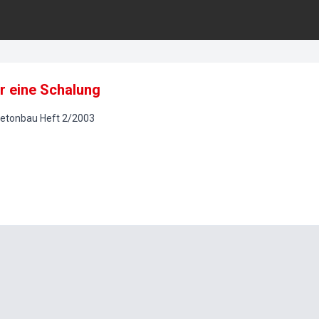
ur eine Schalung
betonbau
Heft
2
/
2003