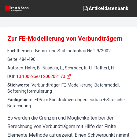
Artikeldatenbank
Zur FE-Modellierung von Verbundträgern
Fachthemen
-
Beton- und Stahlbetonbau
Heft
9
/
2002
Seite
:
484-490
Autoren
:
Hohn, B., Nasdala, L., Schröder, K.-U., Rothert, H.
DOI
:
10.1002/best.200202170
Stichworte
:
Verbundträger, FE-Modellierung, Betonmodell,
Softeningformulierung
Fachgebiete
:
EDV im Konstruktiven Ingenieurbau + Statische
Berechnung
Es werden die Grenzen und Möglichkeiten bei der
Berechnung von Verbundträgern mit Hilfe der Finite
Elemente Methode aufgezeigt. Einen Schwerpunkt nimmt