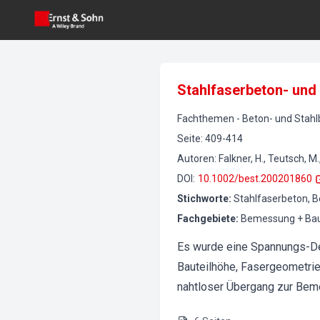
Stahlfaserbeton- und 
Fachthemen
-
Beton- und Stah
Seite
:
409-414
Autoren
:
Falkner, H., Teutsch, M
DOI
:
10.1002/best.200201860
Stichworte
:
Stahlfaserbeton,
Fachgebiete
:
Bemessung + Bau
Es wurde eine Spannungs-Deh
Bauteilhöhe, Fasergeometrie 
nahtloser Übergang zur Bem