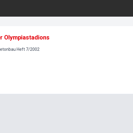
er Olympiastadions
betonbau
Heft
7
/
2002