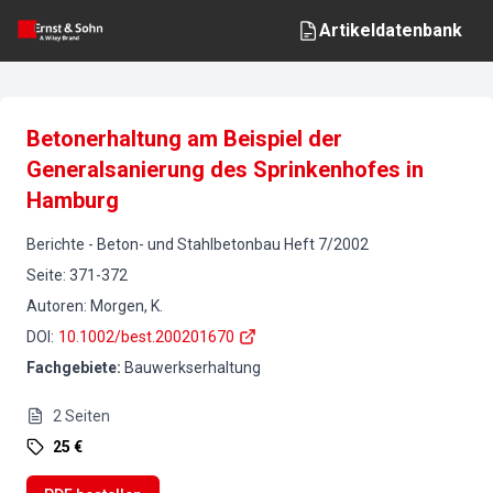
Artikeldatenbank
Betonerhaltung am Beispiel der
Generalsanierung des Sprinkenhofes in
Hamburg
Berichte
-
Beton- und Stahlbetonbau
Heft
7
/
2002
Seite
:
371-372
Autoren
:
Morgen, K.
DOI
:
10.1002/best.200201670
Fachgebiete
:
Bauwerkserhaltung
2
Seiten
25 €