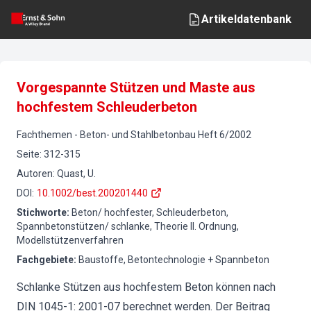
Artikeldatenbank
Vorgespannte Stützen und Maste aus
hochfestem Schleuderbeton
Fachthemen
-
Beton- und Stahlbetonbau
Heft
6
/
2002
Seite
:
312-315
Autoren
:
Quast, U.
DOI
:
10.1002/best.200201440
Stichworte
:
Beton/ hochfester, Schleuderbeton,
Spannbetonstützen/ schlanke, Theorie II. Ordnung,
Modellstützenverfahren
Fachgebiete
:
Baustoffe, Betontechnologie + Spannbeton
Schlanke Stützen aus hochfestem Beton können nach
DIN 1045-1: 2001-07 berechnet werden. Der Beitrag