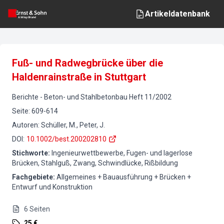
Artikeldatenbank
Fuß- und Radwegbrücke über die
Haldenrainstraße in Stuttgart
Berichte
-
Beton- und Stahlbetonbau
Heft
11
/
2002
Seite
:
609-614
Autoren
:
Schüller, M., Peter, J.
DOI
:
10.1002/best.200202810
Stichworte
:
Ingenieurwettbewerbe, Fugen- und lagerlose
Brücken, Stahlguß, Zwang, Schwindlücke, Rißbildung
Fachgebiete
:
Allgemeines + Bauausführung + Brücken +
Entwurf und Konstruktion
6
Seiten
25 €