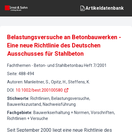
Artikeldatenbank
Belastungsversuche an Betonbauwerken -
Eine neue Richtlinie des Deutschen
Ausschusses für Stahlbeton
Fachthemen
-
Beton- und Stahlbetonbau
Heft
7
/
2001
Seite
:
488-494
Autoren
:
Manleitner, S., Opitz, H., Steffens, K.
DOI
:
10.1002/best.200100580
Stichworte
:
Richtlinien, Belastungsversuche,
Bauwerkszustand, Nachweisführung
Fachgebiete
:
Bauwerkserhaltung + Normen, Vorschriften,
Richtlinien + Versuche
Seit September 2000 liegt eine neue Richtlinie des