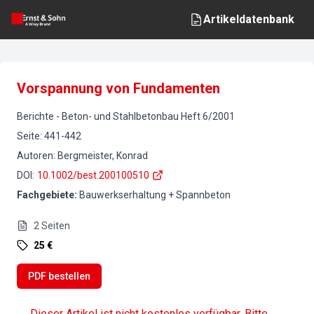
Artikeldatenbank
Vorspannung von Fundamenten
Berichte
-
Beton- und Stahlbetonbau
Heft
6
/
2001
Seite
:
441-442
Autoren
:
Bergmeister, Konrad
DOI
:
10.1002/best.200100510
Fachgebiete
:
Bauwerkserhaltung + Spannbeton
2
Seiten
25 €
PDF bestellen
Dieser Artikel ist nicht kostenlos verfügbar. Bitte