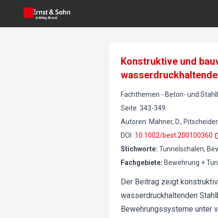
Konstruktive und bau
wasserdruckhaltende
Fachthemen
-
Beton- und Stah
Seite
:
343-349
Autoren
:
Mähner, D., Pitscheider
DOI
:
10.1002/best.200100360
Stichworte
:
Tunnelschalen, Be
Fachgebiete
:
Bewehrung + Tun
Der Beitrag zeigt konstrukt
wasserdruckhaltenden Stahlbe
Bewehrungssysteme unter ver