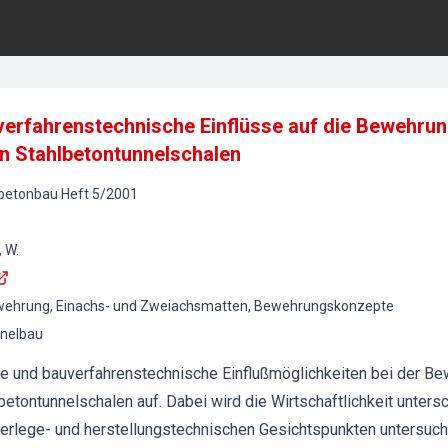
verfahrenstechnische Einflüsse auf die Bewehru
n Stahlbetontunnelschalen
lbetonbau
Heft
5
/
2001
, W.
wehrung, Einachs- und Zweiachsmatten, Bewehrungskonzepte
nelbau
ive und bauverfahrenstechnische Einflußmöglichkeiten bei der B
tontunnelschalen auf. Dabei wird die Wirtschaftlichkeit untersc
lege- und herstellungstechnischen Gesichtspunkten untersucht