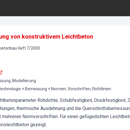
rung von konstruktivem Leichtbeton
lbetonbau
Heft
7
/
2000
ssung, Modellierung
technologie + Bemessung + Normen, Vorschriften, Richtlinien
ichtbetonparameter Rohdichte, Schubfestigkeit, Druckfestigkeit, 
ungen, thermische Ausdehnung und die Querschnittsbemessung
it mehreren Normvorschriften. Für einen gefügedichten Leichtb
onsleichtbeton gezeigt.