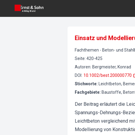
Einsatz und Modellie
Fachthemen
-
Beton- und Stah
Seite
:
420-425
Autoren
:
Bergmeister, Konrad
DOI
:
10.1002/best.200000770
Stichworte
:
Leichtbeton, Beme
Fachgebiete
:
Baustoffe, Beton
Der Beitrag erläutert die Le
Spannungs-Dehnungs-Bezieh
Leichtbeton vergleichend m
Modellierung von Konstrukti