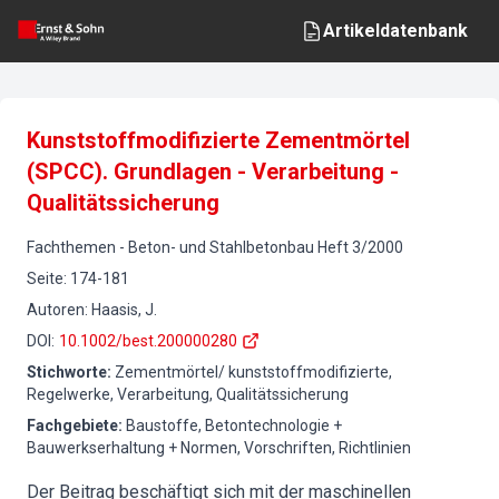
Artikeldatenbank
Kunststoffmodifizierte Zementmörtel
(SPCC). Grundlagen - Verarbeitung -
Qualitätssicherung
Fachthemen
-
Beton- und Stahlbetonbau
Heft
3
/
2000
Seite
:
174-181
Autoren
:
Haasis, J.
DOI
:
10.1002/best.200000280
Stichworte
:
Zementmörtel/ kunststoffmodifizierte,
Regelwerke, Verarbeitung, Qualitätssicherung
Fachgebiete
:
Baustoffe, Betontechnologie +
Bauwerkserhaltung + Normen, Vorschriften, Richtlinien
Der Beitrag beschäftigt sich mit der maschinellen