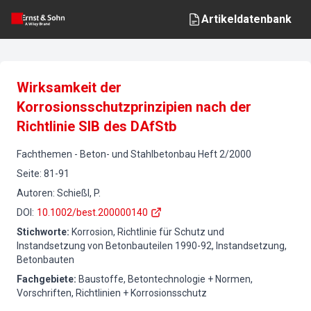
Artikeldatenbank
Wirksamkeit der
Korrosionsschutzprinzipien nach der
Richtlinie SIB des DAfStb
Fachthemen
-
Beton- und Stahlbetonbau
Heft
2
/
2000
Seite
:
81-91
Autoren
:
Schießl, P.
DOI
:
10.1002/best.200000140
Stichworte
:
Korrosion, Richtlinie für Schutz und
Instandsetzung von Betonbauteilen 1990-92, Instandsetzung,
Betonbauten
Fachgebiete
:
Baustoffe, Betontechnologie + Normen,
Vorschriften, Richtlinien + Korrosionsschutz