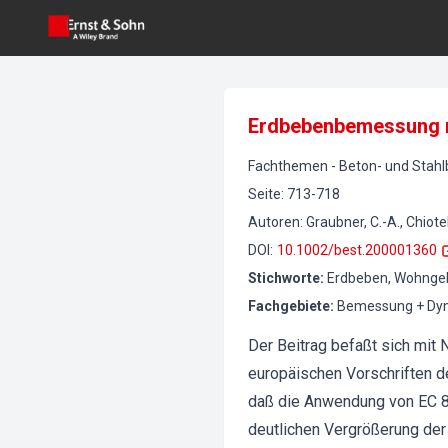
Erdbebenbemessung 
Fachthemen
-
Beton- und Stah
Seite
:
713-718
Autoren
:
Graubner, C.-A., Chiotell
DOI
:
10.1002/best.200001360
Stichworte
:
Erdbeben, Wohngeb
Fachgebiete
:
Bemessung + Dyn
Der Beitrag befaßt sich mi
europäischen Vorschriften d
daß die Anwendung von EC 8
deutlichen Vergrößerung der