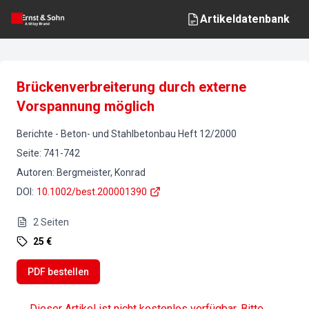
Artikeldatenbank
Brückenverbreiterung durch externe
Vorspannung möglich
Berichte
-
Beton- und Stahlbetonbau
Heft
12
/
2000
Seite
:
741-742
Autoren
:
Bergmeister, Konrad
DOI
:
10.1002/best.200001390
2
Seiten
25 €
PDF bestellen
Dieser Artikel ist nicht kostenlos verfügbar. Bitte