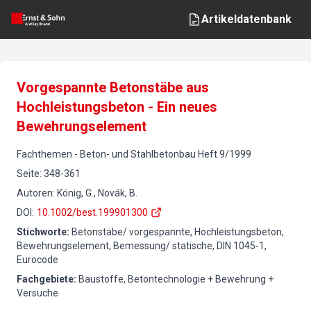
Artikeldatenbank
Vorgespannte Betonstäbe aus
Hochleistungsbeton - Ein neues
Bewehrungselement
Fachthemen
-
Beton- und Stahlbetonbau
Heft
9
/
1999
Seite
:
348-361
Autoren
:
König, G., Novák, B.
DOI
:
10.1002/best.199901300
Stichworte
:
Betonstäbe/ vorgespannte, Hochleistungsbeton,
Bewehrungselement, Bemessung/ statische, DIN 1045-1,
Eurocode
Fachgebiete
:
Baustoffe, Betontechnologie + Bewehrung +
Versuche