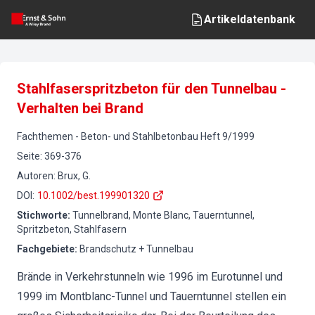
Artikeldatenbank
Stahlfaserspritzbeton für den Tunnelbau -
Verhalten bei Brand
Fachthemen
-
Beton- und Stahlbetonbau
Heft
9
/
1999
Seite
:
369-376
Autoren
:
Brux, G.
DOI
:
10.1002/best.199901320
Stichworte
:
Tunnelbrand, Monte Blanc, Tauerntunnel,
Spritzbeton, Stahlfasern
Fachgebiete
:
Brandschutz + Tunnelbau
Brände in Verkehrstunneln wie 1996 im Eurotunnel und
1999 im Montblanc-Tunnel und Tauerntunnel stellen ein