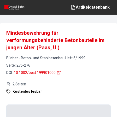
Artikeldatenbank
Mindesbewehrung für
verformungsbehinderte Betonbauteile im
jungen Alter (Paas, U.)
Bücher
-
Beton- und Stahlbetonbau
Heft
6
/
1999
Seite
:
275-276
DOI
:
10.1002/best.199901000
2
Seiten
Kostenlos lesbar