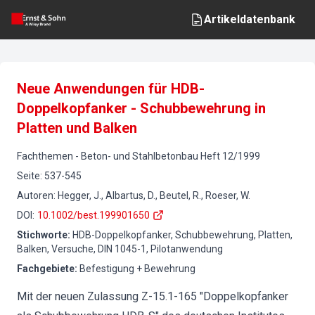
Artikeldatenbank
Neue Anwendungen für HDB-
Doppelkopfanker - Schubbewehrung in
Platten und Balken
Fachthemen
-
Beton- und Stahlbetonbau
Heft
12
/
1999
Seite
:
537-545
Autoren
:
Hegger, J., Albartus, D., Beutel, R., Roeser, W.
DOI
:
10.1002/best.199901650
Stichworte
:
HDB-Doppelkopfanker, Schubbewehrung, Platten,
Balken, Versuche, DIN 1045-1, Pilotanwendung
Fachgebiete
:
Befestigung + Bewehrung
Mit der neuen Zulassung Z-15.1-165 "Doppelkopfanker