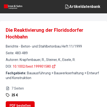
Artikeldatenbank
Die Reaktivierung der Floridsdorfer
Hochbahn
Berichte
-
Beton- und Stahlbetonbau
Heft
11
/
1999
Seite
:
483-489
Autoren
:
Krapfenbauer, R., Steiner, K., Eisele, R.
DOI
:
10.1002/best.199901580
Fachgebiete
:
Bauausführung + Bauwerkserhaltung + Entwurf
und Konstruktion
7
Seiten
25 €
PDF bestellen