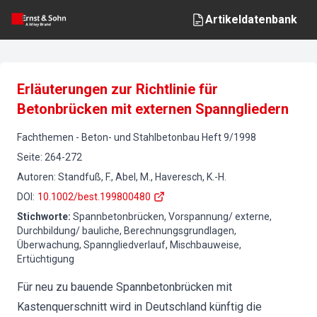
Artikeldatenbank
Erläuterungen zur Richtlinie für
Betonbrücken mit externen Spanngliedern
Fachthemen
-
Beton- und Stahlbetonbau
Heft
9
/
1998
Seite
:
264-272
Autoren
:
Standfuß, F., Abel, M., Haveresch, K.-H.
DOI
:
10.1002/best.199800480
Stichworte
:
Spannbetonbrücken, Vorspannung/ externe,
Durchbildung/ bauliche, Berechnungsgrundlagen,
Überwachung, Spanngliedverlauf, Mischbauweise,
Ertüchtigung
Für neu zu bauende Spannbetonbrücken mit
Kastenquerschnitt wird in Deutschland künftig die