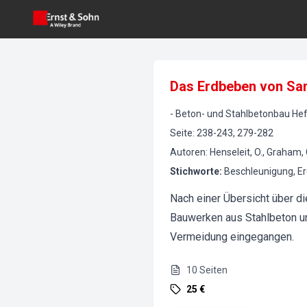
Das Erdbeben von San
-
Beton- und Stahlbetonbau
Hef
Seite
:
238-243, 279-282
Autoren
:
Henseleit, O., Graham, 
Stichworte
:
Beschleunigung, E
Nach einer Übersicht über d
Bauwerken aus Stahlbeton un
Vermeidung eingegangen.
10
Seiten
25 €