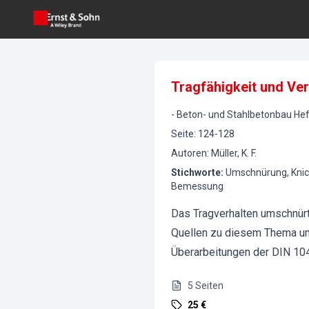
Tragfähigkeit und Ve
-
Beton- und Stahlbetonbau
Hef
Seite
:
124-128
Autoren
:
Müller, K. F.
Stichworte
:
Umschnürung, Knick
Bemessung
Das Tragverhalten umschnürt
Quellen zu diesem Thema unt
Überarbeitungen der DIN 10
5
Seiten
25 €