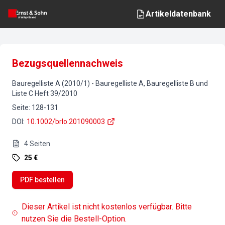
Artikeldatenbank
Bezugsquellennachweis
Bauregelliste A (2010/1)
-
Bauregelliste A, Bauregelliste B und
Liste C
Heft
39
/
2010
Seite
:
128-131
DOI
:
10.1002/brlo.201090003
4
Seiten
25 €
PDF bestellen
Dieser Artikel ist nicht kostenlos verfügbar. Bitte
nutzen Sie die Bestell-Option.