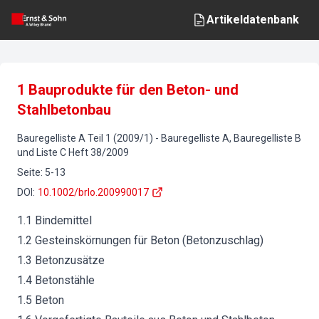
Artikeldatenbank
1 Bauprodukte für den Beton- und
Stahlbetonbau
Bauregelliste A Teil 1 (2009/1)
-
Bauregelliste A, Bauregelliste B
und Liste C
Heft
38
/
2009
Seite
:
5-13
DOI
:
10.1002/brlo.200990017
1.1 Bindemittel
1.2 Gesteinskörnungen für Beton (Betonzuschlag)
1.3 Betonzusätze
1.4 Betonstähle
1.5 Beton