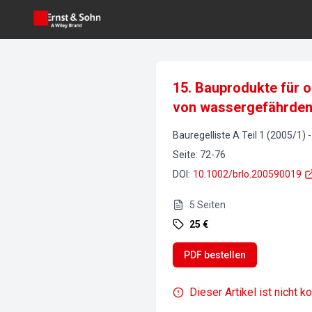
15. Bauprodukte für 
von wassergefährden
Bauregelliste A Teil 1 (2005/1)
Seite
:
72-76
DOI
:
10.1002/brlo.200590019
5
Seiten
25 €
PDF bestellen
Dieser Artikel ist nicht k