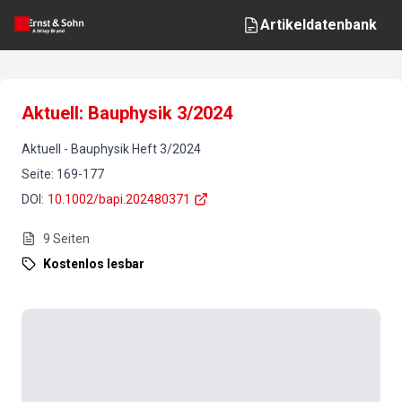
Artikeldatenbank
Aktuell: Bauphysik 3/2024
Aktuell
-
Bauphysik
Heft
3
/
2024
Seite
:
169-177
DOI
:
10.1002/bapi.202480371
9
Seiten
Kostenlos lesbar