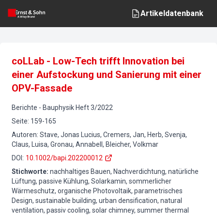
Artikeldatenbank
coLLab - Low-Tech trifft Innovation bei
einer Aufstockung und Sanierung mit einer
OPV-Fassade
Berichte
-
Bauphysik
Heft
3
/
2022
Seite
:
159-165
Autoren
:
Stave, Jonas Lucius, Cremers, Jan, Herb, Svenja,
Claus, Luisa, Gronau, Annabell, Bleicher, Volkmar
DOI
:
10.1002/bapi.202200012
Stichworte
:
nachhaltiges Bauen, Nachverdichtung, natürliche
Lüftung, passive Kühlung, Solarkamin, sommerlicher
Wärmeschutz, organische Photovoltaik, parametrisches
Design, sustainable building, urban densification, natural
ventilation, passiv cooling, solar chimney, summer thermal