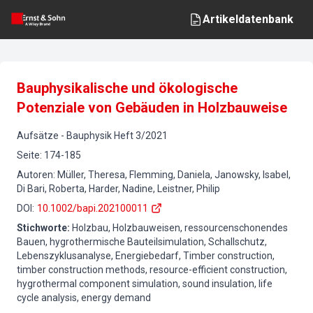
Artikeldatenbank
Bauphysikalische und ökologische
Potenziale von Gebäuden in Holzbauweise
Aufsätze
-
Bauphysik
Heft
3
/
2021
Seite
:
174-185
Autoren
:
Müller, Theresa, Flemming, Daniela, Janowsky, Isabel,
Di Bari, Roberta, Harder, Nadine, Leistner, Philip
DOI
:
10.1002/bapi.202100011
Stichworte
:
Holzbau, Holzbauweisen, ressourcenschonendes
Bauen, hygrothermische Bauteilsimulation, Schallschutz,
Lebenszyklusanalyse, Energiebedarf, Timber construction,
timber construction methods, resource-efficient construction,
hygrothermal component simulation, sound insulation, life
cycle analysis, energy demand