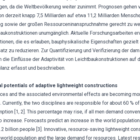
gen, da die Weltbevölkerung weiter zunimmt. Prognosen gehen 
n derzeit knapp 7,5 Milliarden auf etwa 11,2 Milliarden Mensche
 sowie der großen Ressourceninanspruchnahme gerecht zu werd
ukonstruktionen unumgänglich. Aktuelle Forschungsarbeiten er
ionen, die es erlauben, bauphysikalische Eigenschaften gezielt
tz zu reduzieren. Zur Quantifizierung und Verifizierung der dam
 die Einflüsse der Adaptivität von Leichtbaukonstruktionen auf
lanz erfasst und beschrieben.
 potentials of adaptive lightweight constructions
rces and the associated environmental effects are becoming mor
n. Currently, the two disciplines are responsible for about 60 % 
tion [1, 2]. This percentage may rise, if all men demand convent
o increase. Forecasts predict an increase in the world population
1.2 billion people [3]. Innovative, resource-saving lightweight co
 world population and the large demand for resources. Latest r