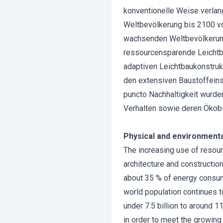
konventionelle Weise verlan
Weltbevölkerung bis 2100 vo
wachsenden Weltbevölkerung
ressourcensparende Leichtba
adaptiven Leichtbaukonstrukt
den extensiven Baustoffeinsa
puncto Nachhaltigkeit wurden
Verhalten sowie deren Ökobi
Physical and environmental
The increasing use of resou
architecture and constructio
about 35 % of energy consump
world population continues t
under 7.5 billion to around 1
in order to meet the growing