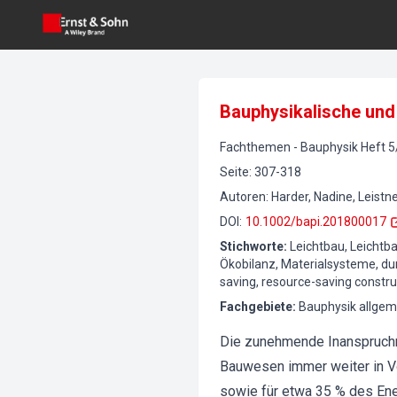
Bauphysikalische und
Fachthemen
-
Bauphysik
Heft
5
Seite
:
307-318
Autoren
:
Harder, Nadine, Leistne
DOI
:
10.1002/bapi.201800017
Stichworte
:
Leichtbau, Leichtb
Ökobilanz, Materialsysteme, dur
saving, resource-saving constru
Fachgebiete
:
Bauphysik allgem
Die zunehmende Inanspruch
Bauwesen immer weiter in Vo
sowie für etwa 35 % des Ener