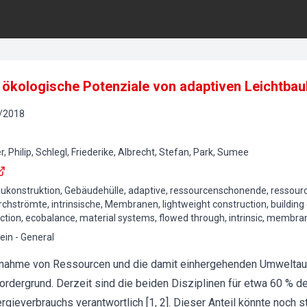
 ökologische Potenziale von adaptiven Leichtba
/
2018
r, Philip, Schlegl, Friederike, Albrecht, Stefan, Park, Sumee
aukonstruktion, Gebäudehülle, adaptive, ressourcenschonende, resso
chströmte, intrinsische, Membranen, lightweight construction, building
ction, ecobalance, material systems, flowed through, intrinsic, membra
ein - General
nahme von Ressourcen und die damit einhergehenden Umweltau
rdergrund. Derzeit sind die beiden Disziplinen für etwa 60 % 
gieverbrauchs verantwortlich [1, 2]. Dieser Anteil könnte noch s