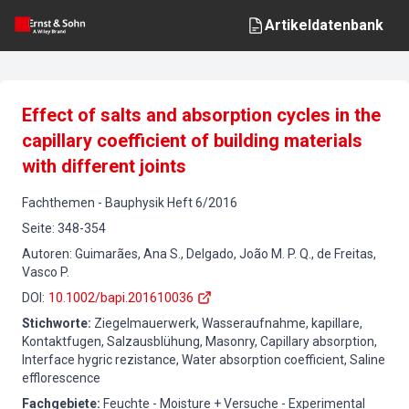
Artikeldatenbank
Effect of salts and absorption cycles in the
capillary coefficient of building materials
with different joints
Fachthemen
-
Bauphysik
Heft
6
/
2016
Seite
:
348-354
Autoren
:
Guimarães, Ana S., Delgado, João M. P. Q., de Freitas,
Vasco P.
DOI
:
10.1002/bapi.201610036
Stichworte
:
Ziegelmauerwerk, Wasseraufnahme, kapillare,
Kontaktfugen, Salzausblühung, Masonry, Capillary absorption,
Interface hygric rezistance, Water absorption coefficient, Saline
efflorescence
Fachgebiete
:
Feuchte - Moisture + Versuche - Experimental