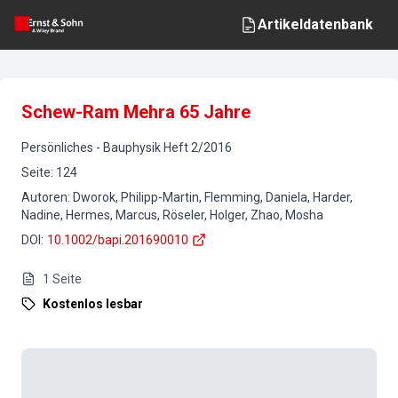
Artikeldatenbank
Schew-Ram Mehra 65 Jahre
Persönliches
-
Bauphysik
Heft
2
/
2016
Seite
:
124
Autoren
:
Dworok, Philipp-Martin, Flemming, Daniela, Harder,
Nadine, Hermes, Marcus, Röseler, Holger, Zhao, Mosha
DOI
:
10.1002/bapi.201690010
1
Seite
Kostenlos lesbar