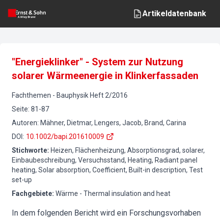
Artikeldatenbank
"Energieklinker" - System zur Nutzung
solarer Wärmeenergie in Klinkerfassaden
Fachthemen
-
Bauphysik
Heft
2
/
2016
Seite
:
81-87
Autoren
:
Mähner, Dietmar, Lengers, Jacob, Brand, Carina
DOI
:
10.1002/bapi.201610009
Stichworte
:
Heizen, Flächenheizung, Absorptionsgrad, solarer,
Einbaubeschreibung, Versuchsstand, Heating, Radiant panel
heating, Solar absorption, Coefficient, Built-in description, Test
set-up
Fachgebiete
:
Wärme - Thermal insulation and heat
In dem folgenden Bericht wird ein Forschungsvorhaben