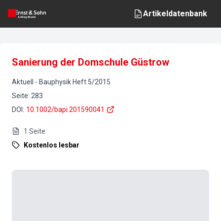
Artikeldatenbank
Sanierung der Domschule Güstrow
Aktuell
-
Bauphysik
Heft
5
/
2015
Seite
:
283
DOI
:
10.1002/bapi.201590041
1
Seite
Kostenlos lesbar