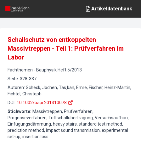
Artikeldatenbank
Schallschutz von entkoppelten
Massivtreppen - Teil 1: Prüfverfahren im
Labor
Fachthemen
-
Bauphysik
Heft
5
/
2013
Seite
:
328-337
Autoren
:
Scheck, Jochen, Tas¸kan, Emre, Fischer, Heinz-Martin,
Fichtel, Christoph
DOI
:
10.1002/bapi.201310078
Stichworte
:
Massivtreppen, Prüfverfahren,
Prognoseverfahren, Trittschallübertragung, Versuchsaufbau,
Einfügungsdämmung, heavy stairs, standard test method,
prediction method, impact sound transmission, experimental
set-up, insertion loss