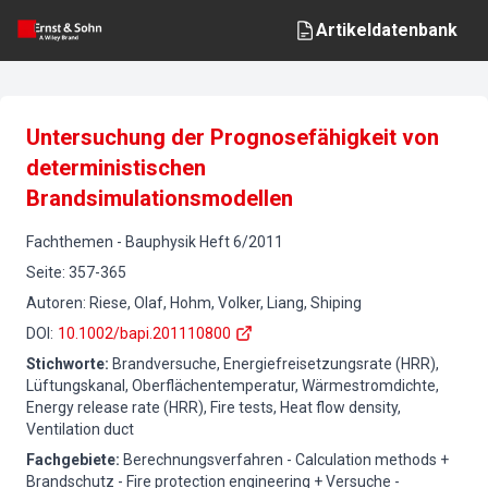
Artikeldatenbank
Untersuchung der Prognosefähigkeit von
deterministischen
Brandsimulationsmodellen
Fachthemen
-
Bauphysik
Heft
6
/
2011
Seite
:
357-365
Autoren
:
Riese, Olaf, Hohm, Volker, Liang, Shiping
DOI
:
10.1002/bapi.201110800
Stichworte
:
Brandversuche, Energiefreisetzungsrate (HRR),
Lüftungskanal, Oberflächentemperatur, Wärmestromdichte,
Energy release rate (HRR), Fire tests, Heat flow density,
Ventilation duct
Fachgebiete
:
Berechnungsverfahren - Calculation methods +
Brandschutz - Fire protection engineering + Versuche -