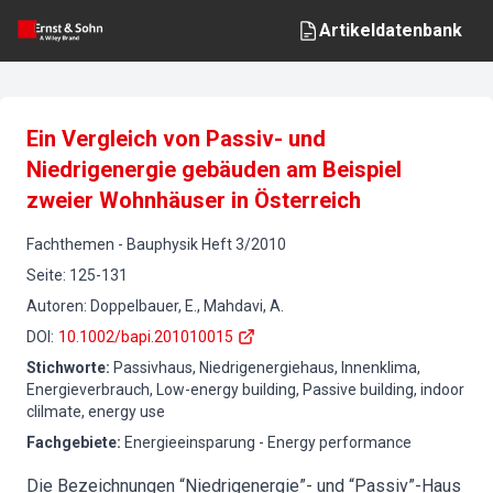
Artikeldatenbank
Ein Vergleich von Passiv- und
Niedrigenergie gebäuden am Beispiel
zweier Wohnhäuser in Österreich
Fachthemen
-
Bauphysik
Heft
3
/
2010
Seite
:
125-131
Autoren
:
Doppelbauer, E., Mahdavi, A.
DOI
:
10.1002/bapi.201010015
Stichworte
:
Passivhaus, Niedrigenergiehaus, Innenklima,
Energieverbrauch, Low-energy building, Passive building, indoor
clilmate, energy use
Fachgebiete
:
Energieeinsparung - Energy performance
Die Bezeichnungen “Niedrigenergie”- und “Passiv”-Haus