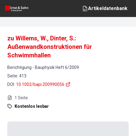
Artikeldatenbank
zu Willems, W., Dinter, S.:
Außenwandkonstruktionen für
Schwimmhallen
Berichtigung
-
Bauphysik
Heft
6
/
2009
Seite
:
413
DOI
:
10.1002/bapi.200990056
1
Seite
Kostenlos lesbar