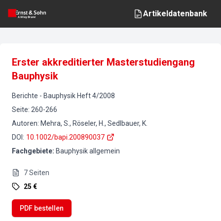
Artikeldatenbank
Erster akkreditierter Masterstudiengang
Bauphysik
Berichte
-
Bauphysik
Heft
4
/
2008
Seite
:
260-266
Autoren
:
Mehra, S., Röseler, H., Sedlbauer, K.
DOI
:
10.1002/bapi.200890037
Fachgebiete
:
Bauphysik allgemein
7
Seiten
25 €
PDF bestellen