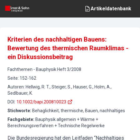
Artikeldatenbank
Kriterien des nachhaltigen Bauens:
Bewertung des thermischen Raumklimas -
ein Diskussionsbeitrag
Fachthemen
-
Bauphysik
Heft
3
/
2008
Seite
:
152-162
Autoren
:
Hellwig, R. T., Steiger, S., Hauser, G., Holm, A.,
Sedlbauer, K.
DOI
:
10.1002/bapi.200810023
Stichworte
:
Behaglichkeit, thermische, Bauen, nachhaltiges
Fachgebiete
:
Bauphysik allgemein + Wärme +
Berechnungsverfahren + Technische Regelwerke
Die Bundesregierung hat den Leitfaden “Nachhaltiges