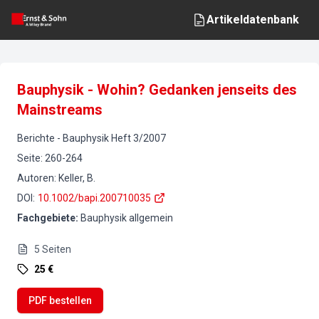
Artikeldatenbank
Bauphysik - Wohin? Gedanken jenseits des
Mainstreams
Berichte
-
Bauphysik
Heft
3
/
2007
Seite
:
260-264
Autoren
:
Keller, B.
DOI
:
10.1002/bapi.200710035
Fachgebiete
:
Bauphysik allgemein
5
Seiten
25 €
PDF bestellen