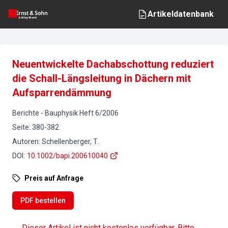
Artikeldatenbank
Neuentwickelte Dachabschottung reduziert
die Schall-Längsleitung in Dächern mit
Aufsparrendämmung
Berichte
-
Bauphysik
Heft
6
/
2006
Seite
:
380-382
Autoren
:
Schellenberger, T.
DOI
:
10.1002/bapi.200610040
Preis auf Anfrage
PDF bestellen
Dieser Artikel ist nicht kostenlos verfügbar. Bitte