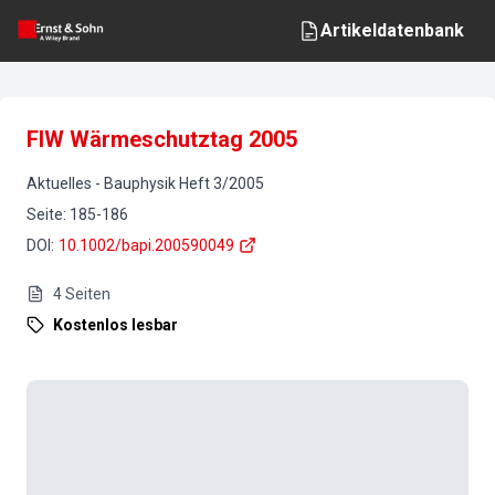
Artikeldatenbank
FIW Wärmeschutztag 2005
Aktuelles
-
Bauphysik
Heft
3
/
2005
Seite
:
185-186
DOI
:
10.1002/bapi.200590049
4
Seiten
Kostenlos lesbar