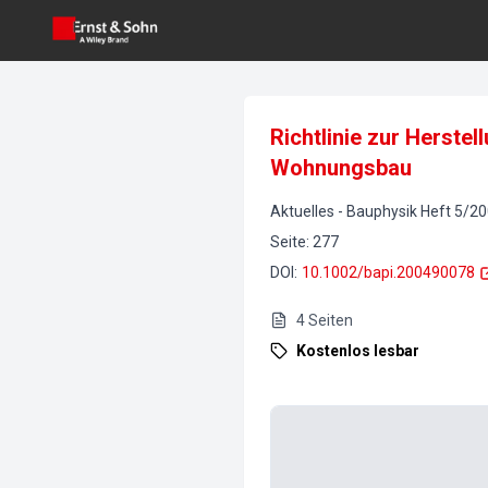
Richtlinie zur Herste
Wohnungsbau
Aktuelles
-
Bauphysik
Heft
5
/
20
Seite
:
277
DOI
:
10.1002/bapi.200490078
4
Seiten
Kostenlos lesbar