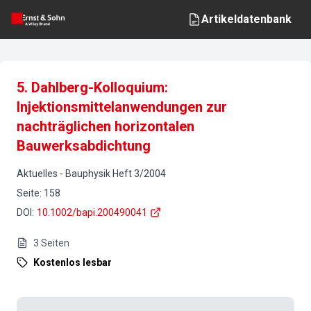
Artikeldatenbank
5. Dahlberg-Kolloquium:
Injektionsmittelanwendungen zur
nachträglichen horizontalen
Bauwerksabdichtung
Aktuelles
-
Bauphysik
Heft
3
/
2004
Seite
:
158
DOI
:
10.1002/bapi.200490041
3
Seiten
Kostenlos lesbar