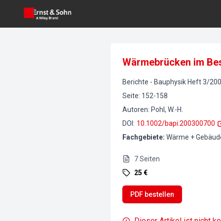
Wärmebrücken im Be
Berichte
-
Bauphysik
Heft
3
/
20
Seite
:
152-158
Autoren
:
Pohl, W.-H.
DOI
:
10.1002/bapi.200300700
Fachgebiete
:
Wärme + Gebäude
7
Seiten
25 €
PDF bestellen
Dieser Artikel ist nicht k