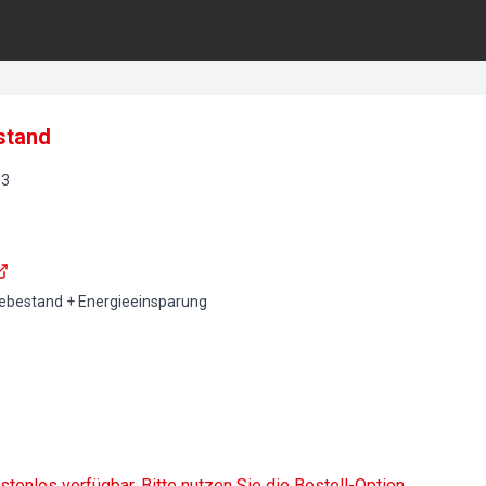
stand
03
bestand + Energieeinsparung
ostenlos verfügbar. Bitte nutzen Sie die Bestell-Option.