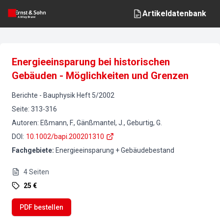
Artikeldatenbank
Energieeinsparung bei historischen
Gebäuden - Möglichkeiten und Grenzen
Berichte
-
Bauphysik
Heft
5
/
2002
Seite
:
313-316
Autoren
:
Eßmann, F., Gänßmantel, J., Geburtig, G.
DOI
:
10.1002/bapi.200201310
Fachgebiete
:
Energieeinsparung + Gebäudebestand
4
Seiten
25 €
PDF bestellen